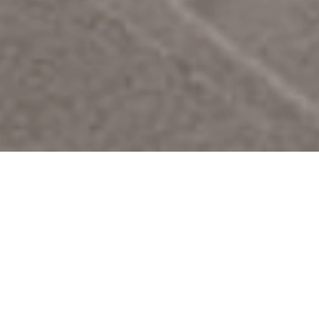
En QUADIS Rent a Car,
queremos ayudarte a
encontrar el coche
perfecto