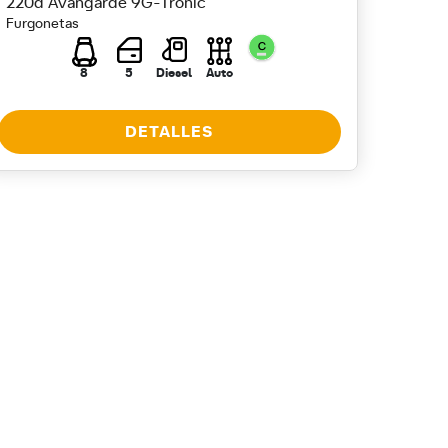
220d Avangarde 9G-Tronic
Furgonetas
8
5
Diesel
Auto
DETALLES