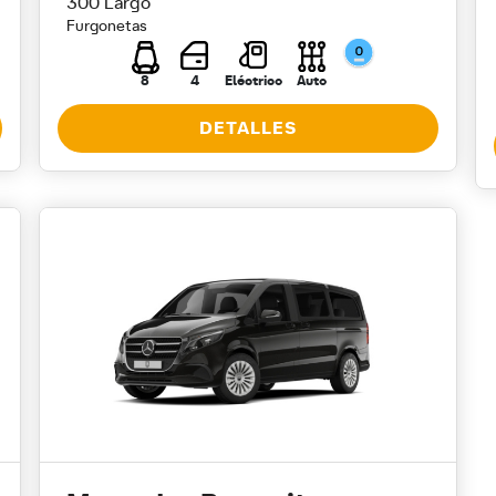
300 Largo
Furgonetas
8
4
Eléctrico
Auto
DETALLES