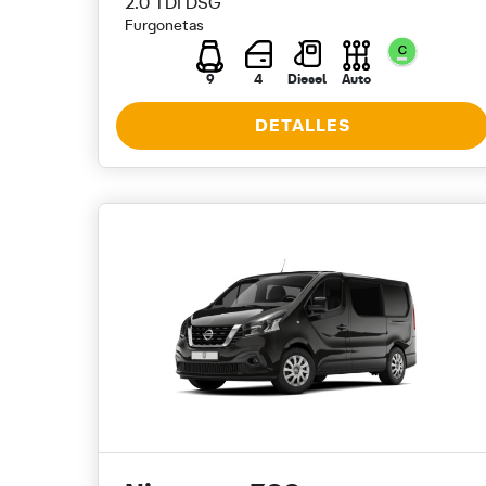
2.0 TDI DSG
Furgonetas
9
4
Diesel
Auto
DETALLES