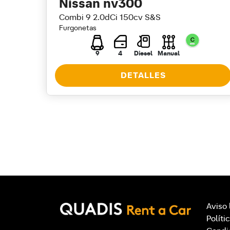
Nissan nv300
Combi 9 2.0dCi 150cv S&S
Furgonetas
9
4
Diesel
Manual
DETALLES
Aviso 
Políti