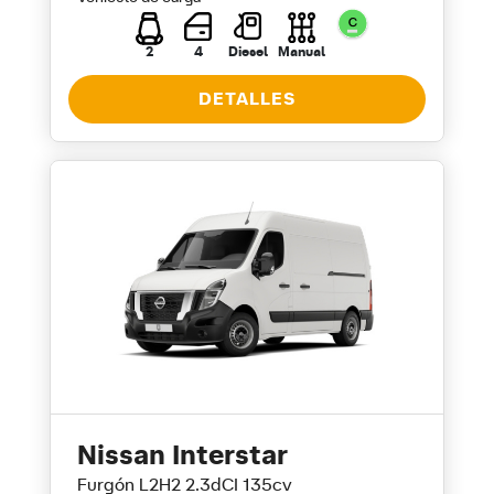
2
4
Diesel
Manual
DETALLES
Nissan Interstar
Furgón L2H2 2.3dCI 135cv